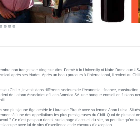
embre non français de Vingt sur Vins. Formé à la University of Notre Dame aux USA, 
emical après ses études. Après un beau parcours à l’international, il revient au Chi
du Chili », investit dans différents secteurs de l’économie : finance, construction
ésident de Latona Associates of Latin America SA, une banque-conseil en fusions-acqu
ili.
s son plus jeune âge achète le Haras de Pirqué avec sa femme Anna Luisa. Situés d
iennent à l’une des appellations les plus prestigieuses du Chili. Quoi de plus nature
eval ? Ce n’est pas pour rien si, sur la page d’accueil du site, on peut lire qu’on tr
et s’occupe avec lui de vins d’excellence et de chevaux d’exception.