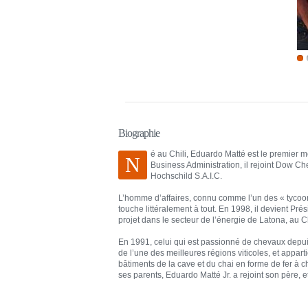
Biographie
é au Chili, Eduardo Matté est le premier m
N
Business Administration, il rejoint Dow Ch
Hochschild S.A.I.C.
L’homme d’affaires, connu comme l’un des « tycoons 
touche littéralement à tout. En 1998, il devient Pr
projet dans le secteur de l’énergie de Latona, au Ch
En 1991, celui qui est passionné de chevaux depui
de l’une des meilleures régions viticoles, et appart
bâtiments de la cave et du chai en forme de fer à ch
ses parents, Eduardo Matté Jr. a rejoint son père, 