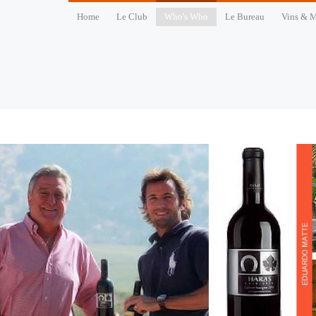
Home
Le Club
Who's Who
Le Bureau
Vins & M