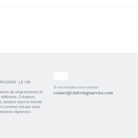
PASSION : LE VIN
Si vous souhaitez nous contacter
histoire de vingt hommes et
contact@clubvingtsurvins.com
différents. Créateurs
s, leaders dans le monde
oint commun est que nous
devenus vignerons.