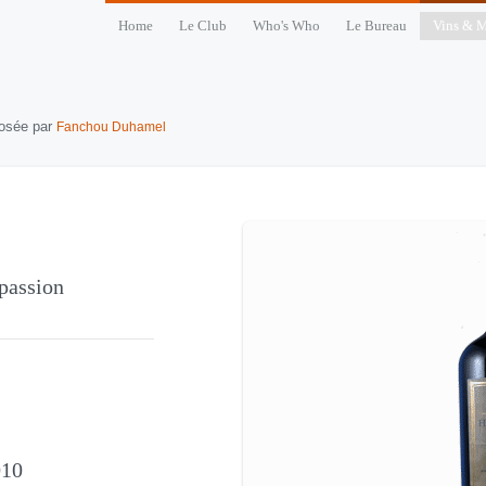
Home
Le Club
Who's Who
Le Bureau
Vins & M
posée par
Fanchou Duhamel
 passion
010