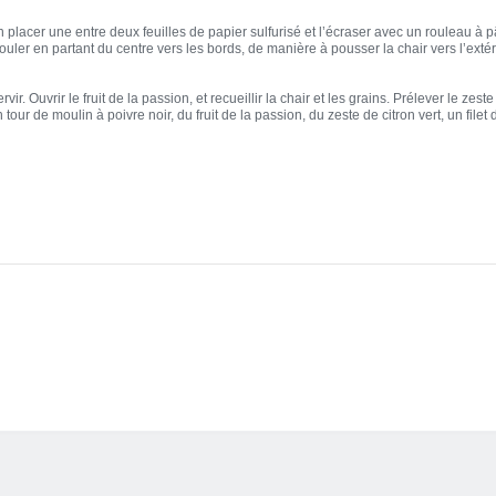
n placer une entre deux feuilles de papier sulfurisé et l’écraser avec un rouleau à
ouler en partant du centre vers les bords, de manière à pousser la chair vers l’ext
r. Ouvrir le fruit de la passion, et recueillir la chair et les grains. Prélever le zes
our de moulin à poivre noir, du fruit de la passion, du zeste de citron vert, un filet d’