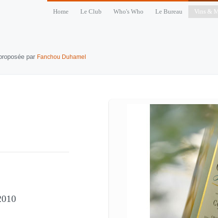
Home
Le Club
Who's Who
Le Bureau
Vins & M
 proposée par
Fanchou Duhamel
2010