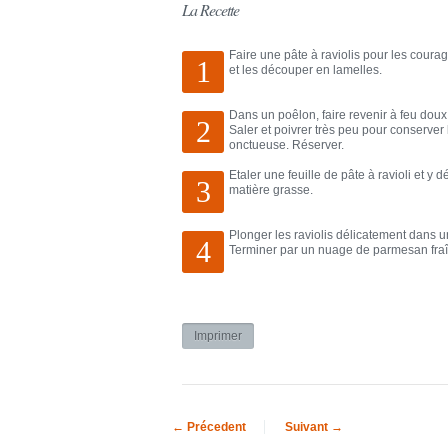
La Recette
Faire une pâte à raviolis pour les courag
1
et les découper en lamelles.
Dans un poêlon, faire revenir à feu doux
2
Saler et poivrer très peu pour conserver 
onctueuse. Réserver.
Etaler une feuille de pâte à ravioli et y
3
matière grasse.
Plonger les raviolis délicatement dans un
4
Terminer par un nuage de parmesan fraî
← Précedent
Suivant →