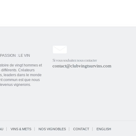
PASSION : LE VIN
Si vous souhaitez nous contacter
histoire de vingt hommes et
contact@clubvingtsurvins.com
différents. Créateurs
s, leaders dans le monde
oint commun est que nous
devenus vignerons.
AU
VINS & METS
NOS VIGNOBLES
CONTACT
ENGLISH